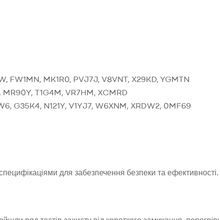
TT5W, FW1MN, MK1R0, PVJ7J, V8VNT, X29KD, YGMTN
Y, MR90Y, T1G4M, VR7HM, XCMRD
J9W6, G35K4, N121Y, V1YJ7, W6XNM, XRDW2, 0MF69
-специфікаціями для забезпечення безпеки та ефективності.