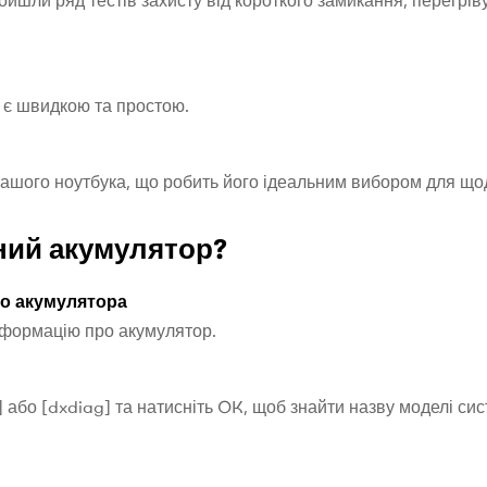
йшли ряд тестів захисту від короткого замикання, перегрів
 є швидкою та простою.
шого ноутбука, що робить його ідеальним вибором для що
ний акумулятор?
го акумулятора
нформацію про акумулятор.
32] або [dxdiag] та натисніть OK, щоб знайти назву моделі 