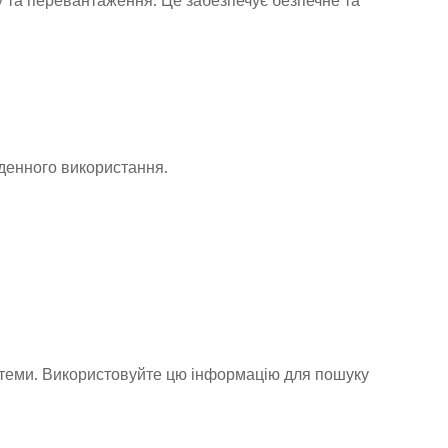
у та перевантаження. Це забезпечує безпечне та
денного використання.
системи. Використовуйте цю інформацію для пошуку