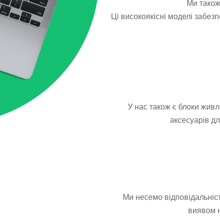
Ми також
Ці високоякісні моделі забез
У нас також є блоки живл
аксесуарів дл
Ми несемо відповідальність
виявом н