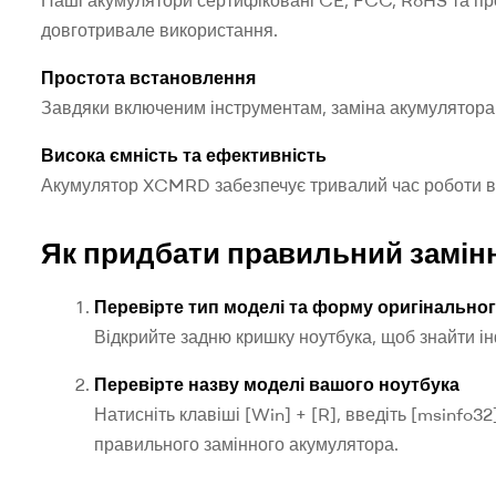
Наші акумулятори сертифіковані CE, FCC, RoHS та про
довготривале використання.
Простота встановлення
Завдяки включеним інструментам, заміна акумулятора
Висока ємність та ефективність
Акумулятор XCMRD забезпечує тривалий час роботи ва
Як придбати правильний замін
Перевірте тип моделі та форму оригінально
Відкрийте задню кришку ноутбука, щоб знайти і
Перевірте назву моделі вашого ноутбука
Натисніть клавіші [Win] + [R], введіть [msinfo
правильного замінного акумулятора.