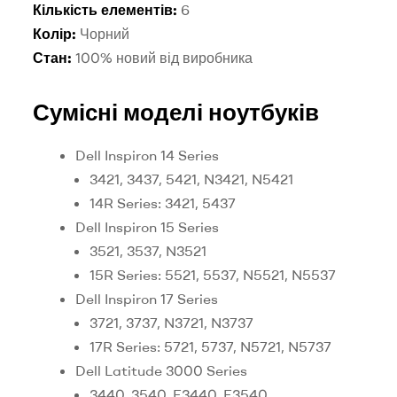
Кількість елементів:
6
Колір:
Чорний
Стан:
100% новий від виробника
Сумісні моделі ноутбуків
Dell Inspiron 14 Series
3421, 3437, 5421, N3421, N5421
14R Series: 3421, 5437
Dell Inspiron 15 Series
3521, 3537, N3521
15R Series: 5521, 5537, N5521, N5537
Dell Inspiron 17 Series
3721, 3737, N3721, N3737
17R Series: 5721, 5737, N5721, N5737
Dell Latitude 3000 Series
3440, 3540, E3440, E3540