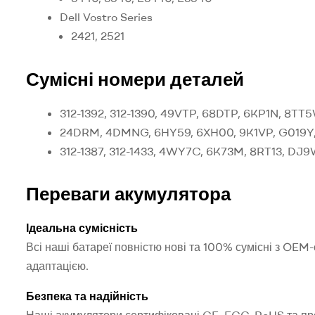
Dell Vostro Series
2421, 2521
Сумісні номери деталей
312-1392, 312-1390, 49VTP, 68DTP, 6KP1N, 8
24DRM, 4DMNG, 6HY59, 6XH00, 9K1VP, G019
312-1387, 312-1433, 4WY7C, 6K73M, 8RT13, D
Переваги акумулятора
Ідеальна сумісність
Всі наші батареї повністю нові та 100% сумісні з OEM
адаптацією.
Безпека та надійність