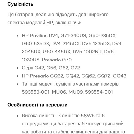
Сумісність
Ця батарея ідеально підходить для широкого
спектра моделей HP, включаючи:
HP Pavilion DV4, G71-340US, G60-235DX,
G60-535DX, DV4-2145DX, DV5-1235DX, DV4-
2045DX, G60-445DX, DV5-1002NR, DV6-
1030US, Presario G70
Серії G42, G56, G62, G72
HP Presario CQ32, CQ42, CQ62, CQ72, CQ43
Та інші моделі, сумісні з частинами номерів
593553-001, MU06, MU09, 593554-001
Особливості та переваги
Висока ємність: З ємністю 58Wh та 6
осередками, ця батарея забезпечує тривалий
час роботи та стабільне живлення для вашого