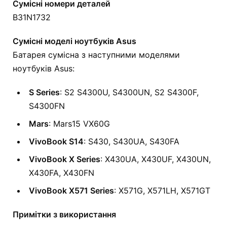
Сумісні номери деталей
B31N1732
Сумісні моделі ноутбуків Asus
Батарея сумісна з наступними моделями
ноутбуків Asus:
S Series
: S2 S4300U, S4300UN, S2 S4300F,
S4300FN
Mars
: Mars15 VX60G
VivoBook S14
: S430, S430UA, S430FA
VivoBook X Series
: X430UA, X430UF, X430UN,
X430FA, X430FN
VivoBook X571 Series
: X571G, X571LH, X571GT
Примітки з використання