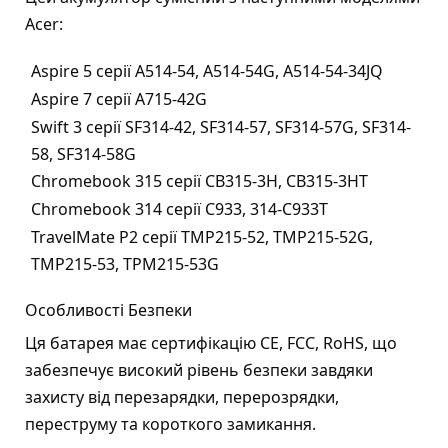
Acer:
Aspire 5 серії A514-54, A514-54G, A514-54-34JQ
Aspire 7 серії A715-42G
Swift 3 серії SF314-42, SF314-57, SF314-57G, SF314-
58, SF314-58G
Chromebook 315 серії CB315-3H, CB315-3HT
Chromebook 314 серії C933, 314-C933T
TravelMate P2 серії TMP215-52, TMP215-52G,
TMP215-53, TPM215-53G
Особливості Безпеки
Ця батарея має сертифікацію CE, FCC, RoHS, що
забезпечує високий рівень безпеки завдяки
захисту від перезарядки, перерозрядки,
переструму та короткого замикання.