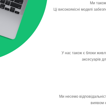
Ми також
Ці високоякісні моделі забез
У нас також є блоки живл
аксесуарів дл
Ми несемо відповідальність
виявом н