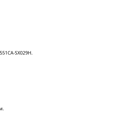
X551CA-SX029H.
м.