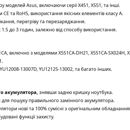
 моделей Asus, включаючи серії X451, X551, та інші.
CE та RoHS, використання якісних елементів класу A.
икання, перегріву та перезаряджання.
1.5 до 3 годин, залежно від способу використання.
551CA, включно з моделями X551CA-DH21, X551CA-SX024H, 
1.
 YU12008-13007D, YU12125-13002, та багато інших.
го акумулятора,
знявши задню кришку ноутбука.
а
для пошуку правильного замінного акумулятора.
улятори нові та 100% сумісні з оригінальним обладнання
довані функції захисту.