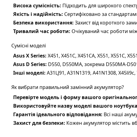
Висока сумісність:
Підходить для широкого спектру
Якість і надійність:
Сертифіковано за стандартами 
Безпека використання:
Захист від короткого зам
Тривалий час роботи:
Очікуваний час роботи між 
Сумісні моделі
Asus X Series:
X451, X451C, X451CA, X551, X551C, X
Asus D Series:
D550, D550MA, зокрема D550MA-DS0
Інші моделі:
A31LJ91, A31N1319, A41N1308, X45li9c,
Як вибрати правильний замінний акумулятор?
Перевірте модель і форму вашого оригінально
Використовуйте назву моделі вашого ноутбук
Гарантія ідеального відповідання:
Всі наші акум
Захист для безпеки:
Кожен акумулятор містить вбу