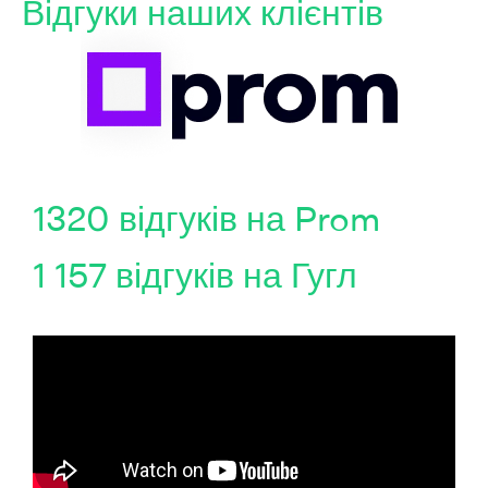
Відгуки наших клієнтів
1320 відгуків на Prom
1 157 відгуків на Гугл