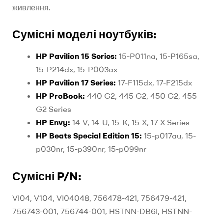
живлення.
Сумісні моделі ноутбуків:
HP Pavilion 15 Series:
15-P011na, 15-P165sa,
15-P214dx, 15-P003ax
HP Pavilion 17 Series:
17-F115dx, 17-F215dx
HP ProBook:
440 G2, 445 G2, 450 G2, 455
G2 Series
HP Envy:
14-V, 14-U, 15-K, 15-X, 17-X Series
HP Beats Special Edition 15:
15-p017au, 15-
p030nr, 15-p390nr, 15-p099nr
Сумісні P/N:
VI04, V104, VI04048, 756478-421, 756479-421,
756743-001, 756744-001, HSTNN-DB6I, HSTNN-