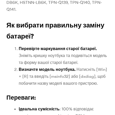
DB6K, HSTNN-LB6K, TPN-Q139, TPN-Q140, TPN-
Q141.
Як вибрати правильну заміну
батареї?
Перевірте маркування старої батареї.
Зніміть кришку ноутбука та подивіться модель
та форму вашої старої батареї.
Визначте модель ноутбука.
Натисніть [Win]
+ [R] та введіть [msinfo32] або [dxdiag], щоб
побачити назву моделі вашого пристрою.
Переваги:
Ідеальна сумісність
: 100% відповідає